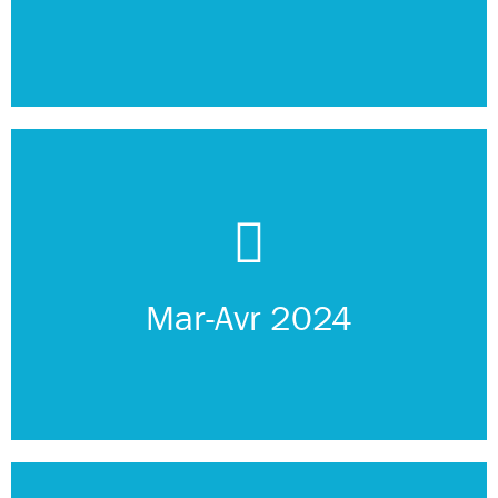
creusement d’un puit...
Débarquement sur l’atoll, construction d’un faré,
Mar-Avr 2024
Transfert et installation