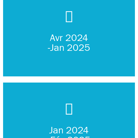
(rongeurs)
Suivi des oiseaux, leurs habitats, leurs prédateurs
Suivis environnementaux & expérience solitude (8 mois)
Avr 2024
Au coeur de l'expédition
-Jan 2025
Récupération du matériel, démontage des installations...
Jan 2024
Retrait de la base vie