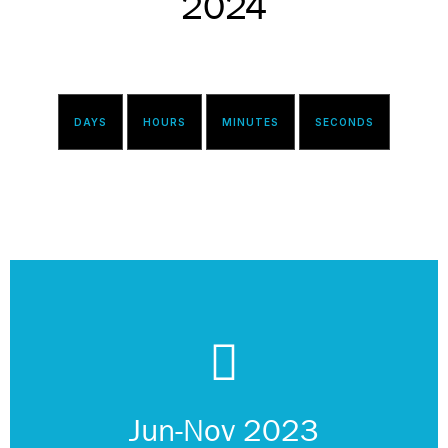
2024
DAYS
HOURS
MINUTES
SECONDS
vagues
Etude oiseaux, identification prédateurs, suivi hauteur des
Jun-Nov 2023
Test et affinage des protocoles