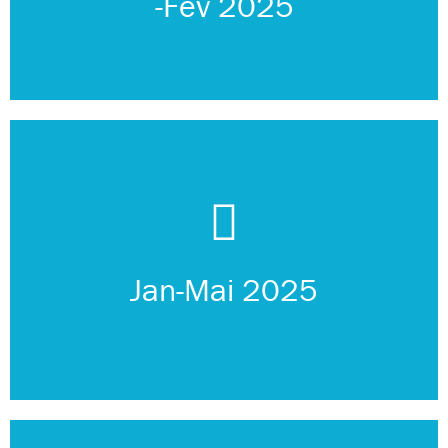
-Fév 2025
Analyse données et rédaction du rapport
recuellies
Jan-Mai 2025
Compilation des informations