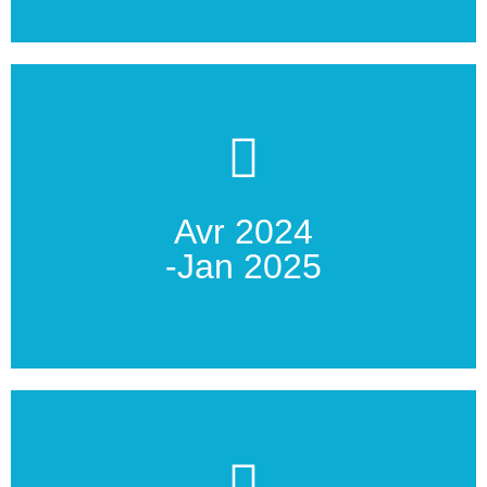
(rongeurs)
Suivi des oiseaux, leurs habitats, leurs prédateurs
Suivis environnementaux & expérience solitude (8 mois)
Avr 2024
Au coeur de l'expédition
-Jan 2025