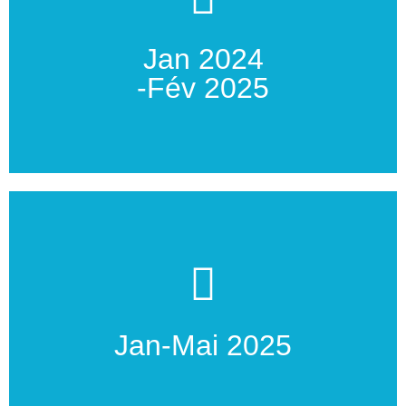
Récupération du matériel, démontage des installations...
Jan 2024
Retrait de la base vie
-Fév 2025
Analyse données et rédaction du rapport
recuellies
Jan-Mai 2025
Compilation des informations