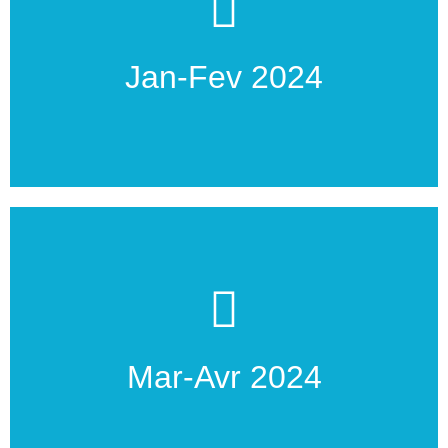
jusqu’à Tahiti et aux Tuamotu
Depuis la France, l’Australie, la Nouvelle-Calédonie
Jan-Fev 2024
Affrètement du matériel
creusement d’un puit...
Débarquement sur l’atoll, construction d’un faré,
Mar-Avr 2024
Transfert et installation